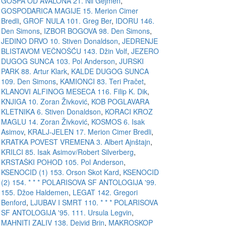
GOSPA OD AVALONA 21. Nil Gejmen
,
GOSPODARICA MAGIJE 15. Merion Cimer
Bredli
,
GROF NULA 101. Greg Ber
,
IDORU 146.
Den Simons
,
IZBOR BOGOVA 98. Den Simons
,
JEDINO DRVO 10. Stiven Donaldson
,
JEDRENJE
BLISTAVOM VEČNOŠĆU 143. Džin Volf
,
JEZERO
DUGOG SUNCA 103. Pol Anderson
,
JURSKI
PARK 88. Artur Klark
,
KALDE DUGOG SUNCA
109. Den Simons
,
KAMIONCI 83. Teri Pračet
,
KLANOVI ALFINOG MESECA 116. Filip K. Dik
,
KNJIGA 10. Zoran Živković
,
KOB POGLAVARA
KLETNIKA 6. Stiven Donaldson
,
KORACI KROZ
MAGLU 14. Zoran Živković
,
KOSMOS 6. Isak
Asimov
,
KRALJ-JELEN 17. Merion Cimer Bredli
,
KRATKA POVEST VREMENA 3. Albert Ajnštajn
,
KRILCI 85. Isak Asimov/Robert Silverberg
,
KRSTAŠKI POHOD 105. Pol Anderson
,
KSENOCID (1) 153. Orson Skot Kard
,
KSENOCID
(2) 154. * * * POLARISOVA SF ANTOLOGIJA '99.
155. Džoe Haldemen
,
LEGAT 142. Gregori
Benford
,
LJUBAV I SMRT 110. * * * POLARISOVA
SF ANTOLOGIJA '95. 111. Ursula Legvin
,
MAHNITI ZALIV 138. Dejvid Brin
,
MAKROSKOP