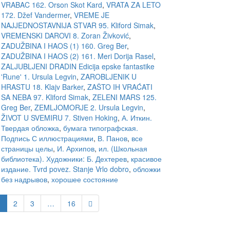
VRABAC 162. Orson Skot Kard
,
VRATA ZA LETO
172. Džef Vandermer
,
VREME JE
NAJJEDNOSTAVNIJA STVAR 95. Kliford Simak
,
VREMENSKI DAROVI 8. Zoran Živković
,
ZADUŽBINA I HAOS (1) 160. Greg Ber
,
ZADUŽBINA I HAOS (2) 161. Meri Dorija Rasel
,
ZALJUBLJENI DRADIN Edicija epske fantastike
'Rune' 1. Ursula Legvin
,
ZAROBLJENIK U
HRASTU 18. Klajv Barker
,
ZAŠTO IH VRAĆATI
SA NEBA 97. Kliford Simak
,
ZELENI MARS 125.
Greg Ber
,
ZEMLJOMORJE 2. Ursula Legvin
,
ŽIVOT U SVEMIRU 7. Stiven Hoking
,
А. Иткин.
Твердая обложка
,
бумага типографская.
Подпись С иллюстрациями
,
В. Панов
,
все
страницы целы
,
И. Архипов
,
ил. (Школьная
библиотека). Художники: Б. Дехтерев
,
красивое
издание. Tvrd povez. Stanje Vrlo dobro
,
обложки
без надрывов
,
хорошее состояние
1
2
3
…
16