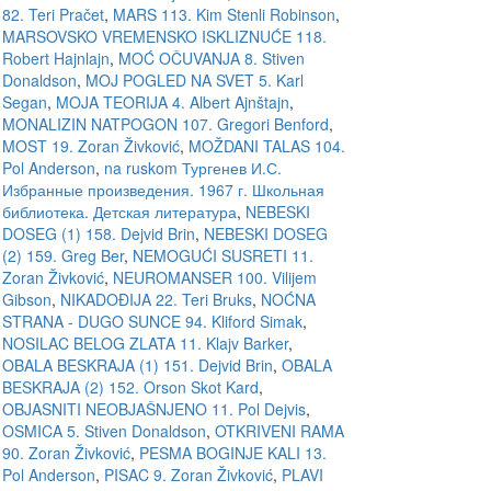
82. Teri Pračet
,
MARS 113. Kim Stenli Robinson
,
MARSOVSKO VREMENSKO ISKLIZNUĆE 118.
Robert Hajnlajn
,
MOĆ OČUVANJA 8. Stiven
Donaldson
,
MOJ POGLED NA SVET 5. Karl
Segan
,
MOJA TEORIJA 4. Albert Ajnštajn
,
MONALIZIN NATPOGON 107. Gregori Benford
,
MOST 19. Zoran Živković
,
MOŽDANI TALAS 104.
Pol Anderson
,
na ruskom Тургенев И.С.
Избранные произведения. 1967 г. Школьная
библиотека. Детская литература
,
NEBESKI
DOSEG (1) 158. Dejvid Brin
,
NEBESKI DOSEG
(2) 159. Greg Ber
,
NEMOGUĆI SUSRETI 11.
Zoran Živković
,
NEUROMANSER 100. Vilijem
Gibson
,
NIKADOĐIJA 22. Teri Bruks
,
NOĆNA
STRANA - DUGO SUNCE 94. Kliford Simak
,
NOSILAC BELOG ZLATA 11. Klajv Barker
,
OBALA BESKRAJA (1) 151. Dejvid Brin
,
OBALA
BESKRAJA (2) 152. Orson Skot Kard
,
OBJASNITI NEOBJAŠNJENO 11. Pol Dejvis
,
OSMICA 5. Stiven Donaldson
,
OTKRIVENI RAMA
90. Zoran Živković
,
PESMA BOGINJE KALI 13.
Pol Anderson
,
PISAC 9. Zoran Živković
,
PLAVI