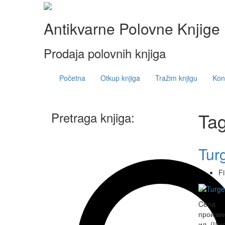
Antikvarne Polovne Knjige
Prodaja polovnih knjiga
Početna
Otkup knjiga
Tražim knjigu
Kont
Ta
Pretraga knjiga:
Tur
F
Cena 26
произве
ил. (Шк