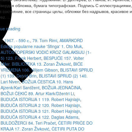
Твердая обложка, бумага типографская. Подпись С иллюстрациями,
 состояние, все страницы целы, обложки без надрывов, красивое и
vez. …
nue reading
1967. - 590 с.
,
79. Tom Rimi
,
AMARKORD
Edicija popularne nauke 'Sfinga' 1. Oto Muk
,
AUTOSTOPERSKI VODIČ KROZ GALAKSIJU (1-
5) 123. Frenk Herbert
,
BESPUĆE 157. Volter
Miler
,
BIBLIOTEKA 13. Zoran Živković
,
BIĆE
VREMENA 106. Vilijem Gibson
,
BLISTAVI SPRUD
(1) 139. Dejvid Brin
,
BLISTAVI SPRUD (2) 140.
Lari Niven
,
BOŽIJA ČESTICA 10. Hans
Ajzenk/Karl Sardžent
,
BOŽIJA JEDNAČINA
,
BOŽIJI ČEKIĆ 89. Artur Klark/Džentri Li
,
BUDUĆA ISTORIJA 1 119. Robert Hajnlajn
,
BUDUĆA ISTORIJA 2 120. Robert Hajnlajn
,
BUDUĆA ISTORIJA 3 121. Robert Hajnlajn
,
BUDUĆA ISTORIJA 4 122. Daglas Adams
,
BULDOŽERCI 84. Teri Pračet
,
ČETIRI PRIČE DO
KRAJA 17. Zoran Živković
,
ČETIRI PUTA DO