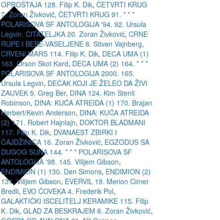
OPROŠTAJA 128. Filip K. Dik
,
ČETVRTI KRUG
7. Zoran Živković
,
ČETVRTI KRUG 91. * * *
POLARISOVA SF ANTOLOGIJA '94. 92. Ursula
Legvin
,
ČITATELJKA 20. Zoran Živković
,
CRNE
RUPE I BEBE-VASELJENE 8. Stiven Vajnberg
,
CRVENI MARS 114. Filip K. Dik
,
DECA UMA (1)
163. Orson Skot Kard
,
DECA UMA (2) 164. * * *
POLARISOVA SF ANTOLOGIJA 2000. 165.
Ursula Legvin
,
DEČAK KOJI JE ŽELEO DA ŽIVI
ZAUVEK 5. Greg Ber
,
DINA 124. Kim Stenli
Robinson
,
DINA: KUĆA ATREIDA (1) 170. Brajan
Herbert/Kevin Anderson
,
DINA: KUĆA ATREIDA
(2) 171. Robert Hajnlajn
,
DOKTOR BLADMANI
117. Filip K. Dik
,
DVANAEST ZBIRKI I
ČAJDŽINICA 16. Zoran Živković
,
EGZODUS SA
DUGOG SUNA 144. * * * POLARISOVA SF
ANTOLOGIJA '98. 145. Vilijem Gibson
,
ENDIMION (1) 130. Den Simons
,
ENDIMION (2)
131. Vilijem Gibson
,
EVERVIL 19. Merion Cimer
Bredli
,
EVO ČOVEKA 4. Frederik Pol
,
GALAKTIČKI ISCELITELJ KERAMIKE 115. Filip
K. Dik
,
GLAD ZA BESKRAJEM 6. Zoran Živković
,