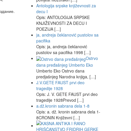
Antologija srpske književnosti za
здание.
decu I
Opis: ANTOLOGIJA SRPSKE
KNJIŽEVNOSTI ZA DECU I
POEZIJA […]
ja, andreja čeklanović pustolov sa
pacifika
Opis: ja, andreja čeklanović
pustolov sa pacifika 1998 […]
Ostrvo
dana pređašnjeg Umberto Eko
Umberto Eko Ostrvo dana
predjašnjeg Narodna knjiga, […]
J.V.GETE FAUST prvi deo
tragedije 1928
Opis: J. V. GETE FAUST prvi deo
tragedije 1928Prevod […]
a.dž.kronin sabrana dela 1-8
Opis: a. dž. kronin sabrana dela 1-
8CRONIN Književni […]