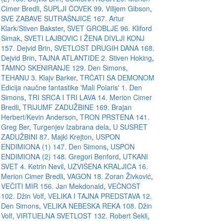
Cimer Bredli
,
ŠUPLJI ČOVEK 99. Vilijem Gibson
,
SVE ZABAVE SUTRAŠNJICE 167. Artur
Klark/Stiven Bakster
,
SVET GROBLJE 96. Kliford
Simak
,
SVETI LAJBOVIC I ŽENA DIVLJI KONJ
157. Dejvid Brin
,
SVETLOST DRUGIH DANA 168.
Dejvid Brin
,
TAJNA ATLANTIDE 2. Stiven Hoking
,
TAMNO SKENIRANJE 129. Den Simons
,
TEHANU 3. Klajv Barker
,
TRČATI SA DEMONOM
Edicija naučne fantastike 'Mali Polaris' 1. Den
Simons
,
TRI SRCA I TRI LAVA 14. Merion Cimer
Bredli
,
TRIJUMF ZADUŽBINE 169. Brajan
Herbert/Kevin Anderson
,
TRON PRSTENA 141.
Greg Ber
,
Turgenjev Izabrana dela
,
U SUSRET
ZADUŽBINI 87. Majkl Krejton
,
USPON
ENDIMIONA (1) 147. Den Simons
,
USPON
ENDIMIONA (2) 148. Gregori Benford
,
UTKANI
SVET 4. Ketrin Nevil
,
UZVIŠENA KRALJICA 16.
Merion Cimer Bredli
,
VAGON 18. Zoran Živković
,
VEČITI MIR 156. Jan Mekdonald
,
VEČNOST
102. Džin Volf
,
VELIKA I TAJNA PREDSTAVA 12.
Den Simons
,
VELIKA NEBESKA REKA 108. Džin
Volf
,
VIRTUELNA SVETLOST 132. Robert Šekli
,