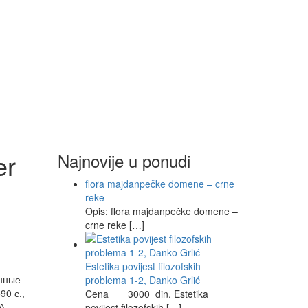
er
Najnovije u ponudi
flora majdanpečke domene – crne
reke
Opis: flora majdanpečke domene –
crne reke […]
Estetika povijest filozofskih
анные
problema 1-2, Danko Grlić
90 с.,
Cena 3000 din. Estetika
А.
povijest filozofskih […]