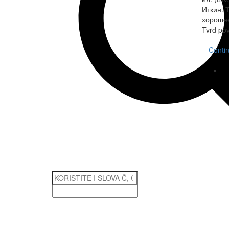
Иткин. 
хорошее
Tvrd po
Conti