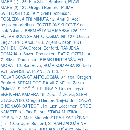
MARS (1) 136. Kim Stenli Robinson
,
PLAVI
MARS (2) 137. Gregori Benford
,
PLIME
SVETLOSTI 135. Kim Stenli Robinson
,
POSLEDNJA TRI MINUTA 12. Amir D. Acel
,
potpis na predlistu
,
POZITRONSKI ČOVEK 86.
Isak Asimov
,
PREMEŠTANJE MARSA 126. * * *
POLARISOVA SF ANTOLOGIJA '96. 127. Ursula
Legvin
,
PRIČANJE 166. Vilijem Gibson
,
PUT
SVIH DUHOVA/Gregori Benford
,
RANJENA
DOMAJA 9. Stiven Donaldson
,
RAT ZLOZEMLJA
7. Stiven Donaldson
,
RIBAR UNUTRAŠNJEG
MORA 112. Ben Bova
,
RUŽA KOMPASA 93. Džin
Volf
,
SAVRŠENA PLANETA 133. * * *
POLARISOVA SF ANTOLOGIJA '97. 134. Gregori
Benford
,
SEDAM DODIRA MUZIKE 12. Zoran
Živković
,
SIROČIĆI HELIKSA 2. Ursula Legvin
,
SKRIVENA KAMERA 15. Zoran Živković
,
SLEPI
GLASOVI 80. Gregori Benford/Dejvid Brin
,
SNOVI
O KONAČNOJ TEORIJI 9. Lion Ledermen
,
SRCE
KOMETE 81. Pirs Entoni
,
STARA MUZIKA I
ROBINJE 3. Majkl Murkok
,
STRAH ZADUŽBINE
(1) 149. Gregori Benford
,
STRAH ZADUŽBINE
(2) 150. Dejvid Brin
,
ŠUMSKA KUĆA 20. Merion