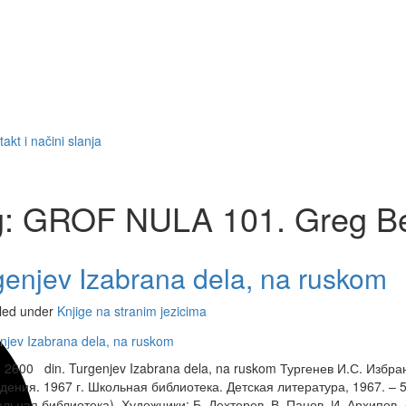
akt i načini slanja
g:
GROF NULA 101. Greg B
genjev Izabrana dela, na ruskom
iled under
Knjige na stranim jezicima
00 din. Turgenjev Izabrana dela, na ruskom Тургенев И.С. Избр
дения. 1967 г. Школьная библиотека. Детская литература, 1967. – 5
ольная библиотека). Художники: Б. Дехтерев, В. Панов, И. Архипов, 