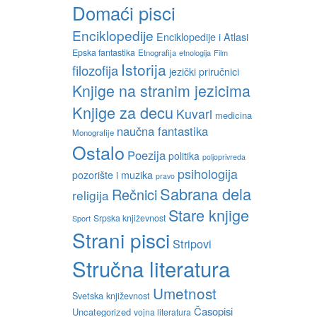
Domaći pisci
Enciklopedije
Enciklopedije i Atlasi
Epska fantastika
Etnografija
etnologija
Film
Istorija
filozofija
jezički priručnici
Knjige na stranim jezicima
Knjige za decu
Kuvari
medicina
naučna fantastika
Monografije
Ostalo
Poezija
politika
poljoprivreda
psihologija
pozorište i muzika
pravo
Sabrana dela
Rečnici
religija
Stare knjige
Srpska književnost
Sport
Strani pisci
Stripovi
Stručna literatura
Umetnost
Svetska književnost
Časopisi
Uncategorized
vojna literatura