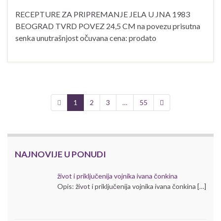
RECEPTURE ZA PRIPREMANJE JELA U JNA 1983
BEOGRAD TVRD POVEZ 24,5 CM na povezu prisutna
senka unutrašnjost očuvana cena: prodato
RECEPTURE
ZA
PRIPREMANJE
JELA
1
2
3
…
55
U
JNA
NAJNOVIJE U PONUDI
život i priključenija vojnika ivana čonkina
Opis: život i priključenija vojnika ivana čonkina […]