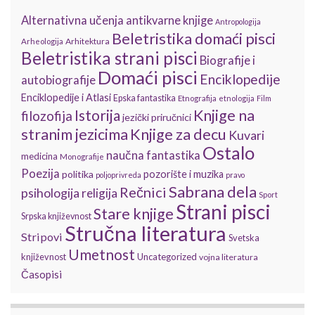
Alternativna učenja
antikvarne knjige
Antropologija
Beletristika domaći pisci
Arhitektura
Arheologija
Beletristika strani pisci
Biografije i
Domaći pisci
Enciklopedije
autobiografije
Enciklopedije i Atlasi
Epska fantastika
Etnografija
etnologija
Film
Istorija
Knjige na
filozofija
jezički priručnici
stranim jezicima
Knjige za decu
Kuvari
Ostalo
naučna fantastika
medicina
Monografije
Poezija
politika
pozorište i muzika
poljoprivreda
pravo
Sabrana dela
Rečnici
psihologija
religija
Sport
Strani pisci
Stare knjige
Srpska književnost
Stručna literatura
Stripovi
Svetska
Umetnost
književnost
Uncategorized
vojna literatura
Časopisi