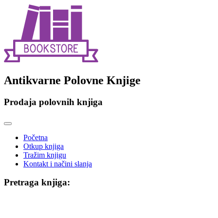
Antikvarne Polovne Knjige
Prodaja polovnih knjiga
Toggle
navigation
Početna
Otkup knjiga
Tražim knjigu
Kontakt i načini slanja
Pretraga knjiga: