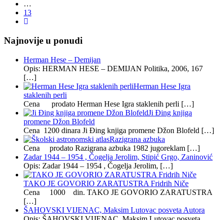
…
13
Najnovije u ponudi
Herman Hese – Demijan
Opis: HERMAN HESE – DEMIJAN Politika, 2006, 167
[…]
Herman Hese Igra
staklenih perli
Cena prodato Herman Hese Igra staklenih perli […]
Ji Đing knjiga
promene Džon Blofeld
Cena 1200 dinara Ji Đing knjiga promene Džon Blofeld […]
Razigrana azbuka
Cena prodato Razigrana azbuka 1982 jugoreklam […]
Zadar 1944 – 1954 , Čogelja Jerolim, Stipić Grgo, Zaninović
Opis: Zadar 1944 – 1954 , Čogelja Jerolim, […]
TAKO JE GOVORIO ZARATUSTRA Fridrih Niče
Cena 1000 din. TAKO JE GOVORIO ZARATUSTRA
[…]
ŠAHOVSKI VIJENAC, Maksim Lutovac posveta Autora
Opis: ŠAHOVSKI VIJENAC, Maksim Lutovac posveta