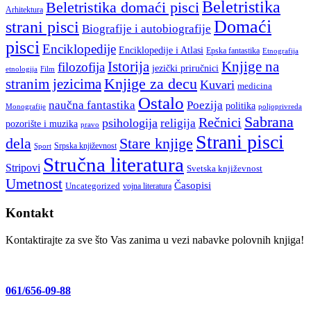
Beletristika
Beletristika domaći pisci
Arhitektura
Domaći
strani pisci
Biografije i autobiografije
pisci
Enciklopedije
Enciklopedije i Atlasi
Epska fantastika
Etnografija
Istorija
Knjige na
filozofija
jezički priručnici
etnologija
Film
stranim jezicima
Knjige za decu
Kuvari
medicina
Ostalo
naučna fantastika
Poezija
politika
Monografije
poljoprivreda
Sabrana
Rečnici
psihologija
religija
pozorište i muzika
pravo
Strani pisci
dela
Stare knjige
Srpska književnost
Sport
Stručna literatura
Stripovi
Svetska književnost
Umetnost
Časopisi
Uncategorized
vojna literatura
Kontakt
Kontaktirajte za sve što Vas zanima u vezi nabavke polovnih knjiga!
061/656-09-88