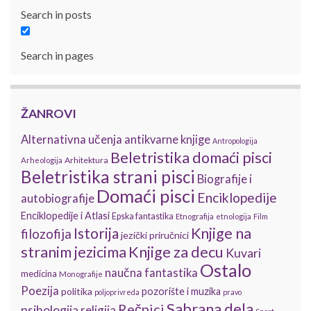
Search in posts
Search in pages
ŽANROVI
Alternativna učenja
antikvarne knjige
Antropologija
Beletristika domaći pisci
Arhitektura
Arheologija
Beletristika strani pisci
Biografije i
Domaći pisci
Enciklopedije
autobiografije
Enciklopedije i Atlasi
Epska fantastika
Etnografija
etnologija
Film
Istorija
Knjige na
filozofija
jezički priručnici
stranim jezicima
Knjige za decu
Kuvari
Ostalo
naučna fantastika
medicina
Monografije
Poezija
politika
pozorište i muzika
poljoprivreda
pravo
Sabrana dela
Rečnici
psihologija
religija