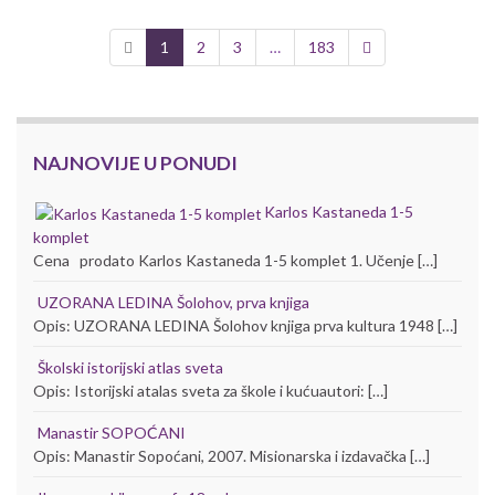
komplet
Dejan
1
2
3
…
183
Lučić
Kraljevstvo
Hazara
Nevidljiva
imperija
koja
vllada
NAJNOVIJE U PONUDI
svetom
Teorija
zavere
Karlos Kastaneda 1-5
nije
komplet
fikcija
Cena prodato Karlos Kastaneda 1-5 komplet 1. Učenje […]
-
njeno
ime
UZORANA LEDINA Šolohov, prva knjiga
je
Opis: UZORANA LEDINA Šolohov knjiga prva kultura 1948 […]
interes
Školski istorijski atlas sveta
Opis: Istorijski atalas sveta za škole i kućuautori: […]
Manastir SOPOĆANI
Opis: Manastir Sopoćani, 2007. Misionarska i izdavačka […]