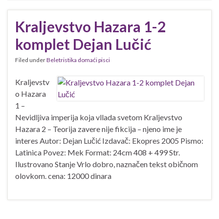
Kraljevstvo Hazara 1-2
komplet Dejan Lučić
Filed under
Beletristika domaći pisci
Kraljevstv
o Hazara
1 –
Nevidljiva imperija koja vllada svetom Kraljevstvo
Hazara 2 – Teorija zavere nije fikcija – njeno ime je
interes Autor: Dejan Lučić Izdavač: Ekopres 2005 Pismo:
Latinica Povez: Mek Format: 24cm 408 + 499 Str.
Ilustrovano Stanje Vrlo dobro, naznačen tekst običnom
olovkom. cena: 12000 dinara
1-
2