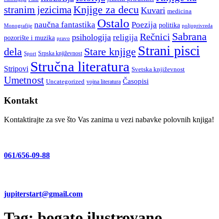
stranim jezicima
Knjige za decu
Kuvari
medicina
Ostalo
naučna fantastika
Poezija
politika
Monografije
poljoprivreda
Sabrana
Rečnici
psihologija
religija
pozorište i muzika
pravo
Strani pisci
dela
Stare knjige
Srpska književnost
Sport
Stručna literatura
Stripovi
Svetska književnost
Umetnost
Časopisi
Uncategorized
vojna literatura
Kontakt
Kontaktirajte za sve što Vas zanima u vezi nabavke polovnih knjiga!
061/656-09-88
jupiterstart@gmail.com
Tag:
bogato ilustrovano.