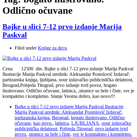
Odlično očuvane
Bajke u slici 7-12 prvo izdanje Marija
Paskval
Filed under
Knjige za decu
Cena 12500 din. Bajke u slici 7-12 prvo izdanje Marija Paskval
Ilustracije Marija Paskval urednik: Aleksandar Postolović Izdavač:
partizanska knjiga, ljubljana, oour izdavačko publicistička delatnost,
Beograd,Pobjeda Titograd, prvo izdanje tvrd povez, bogato
ilustrovano. Odlično očuvane, latinica, ,stranice su bele i čiste, sve je
kompaktno i kompletno. Stanje Veoma dobro, kao novo!!!
Bajke u slici 7-12 prvo izdanje Marija Paskval Ilustracije
Marija Paskval urednik: Aleksandar Postolović Izdavač:
partizanska knjiga
,
Beograd
,
bogato ilustrovano. Odlično
očuvane
,
kao novo.
,
latinica
,
LJUBLJANA
,
oour izdavačko
publicistička delatnost
,
Pobjeda Titograd
,
prvo izdanje tvrd
povez
,
stranice su bele i čiste
,
sve je kompaktno i kompletno.