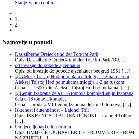
Stanje Veoma dobro
1
2
Najnovije u ponudi
Das silberne Dreieck und der Tote im Park
Opis: Das silberne Dreieck und der Tote im Park (Bd. […]
od invazije do pobede ajzenhauer
Opis: od invazije do pobede ajzenhauer beograd 1951 […]
Aleksej Tolstoj Hod po mukama trilogija 1-2 na ruskom
Cena 1600 din. Aleksej Tolstoj Hod po mukama, […]
Lenjin Izabrana
dela u 16 tomova komplet
Cena prodato V.I.Lenjin,Izabrana dela u 16 tomova, […]
Iskrenost i autentičnost – Lajonel Trili
Opis: ISKRENOST I AUTENTIČNOST – Lajonel Triling
[…]
Umijeće ljubavi erich fromm
Opis: UMIJEĆE LJUBAVI ERICH FROMM ERIH FROM
NAPRIJED […]