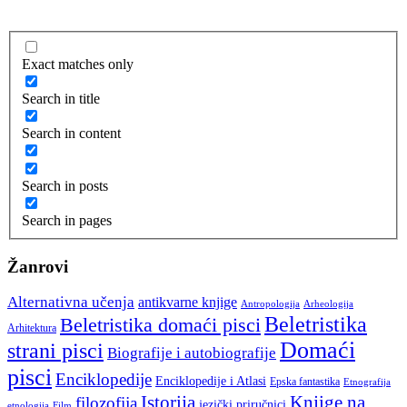
Exact matches only
Search in title
Search in content
Search in posts
Search in pages
Žanrovi
Alternativna učenja
antikvarne knjige
Arheologija
Antropologija
Beletristika
Beletristika domaći pisci
Arhitektura
Domaći
strani pisci
Biografije i autobiografije
pisci
Enciklopedije
Enciklopedije i Atlasi
Epska fantastika
Etnografija
Istorija
Knjige na
filozofija
jezički priručnici
etnologija
Film