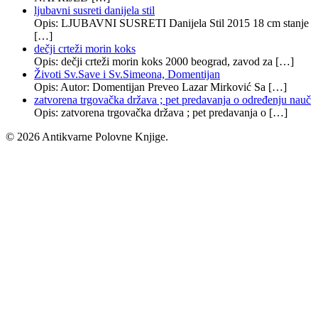
ljubavni susreti danijela stil
Opis: LJUBAVNI SUSRETI Danijela Stil 2015 18 cm stanje
[…]
dečji crteži morin koks
Opis: dečji crteži morin koks 2000 beograd, zavod za […]
Životi Sv.Save i Sv.Simeona, Domentijan
Opis: Autor: Domentijan Preveo Lazar Mirković Sa […]
zatvorena trgovačka država ; pet predavanja o određenju nauč
Opis: zatvorena trgovačka država ; pet predavanja o […]
© 2026 Antikvarne Polovne Knjige.