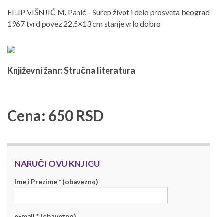
FILIP VIŠNJIĆ M. Panić – Surep život i delo prosveta beograd
1967 tvrd povez 22,5×13 cm stanje vrlo dobro
Književni žanr: Stručna literatura
Cena: 650 RSD
NARUČI OVU KNJIGU
Ime i Prezime * (obavezno)
e-mail * (obavezno)