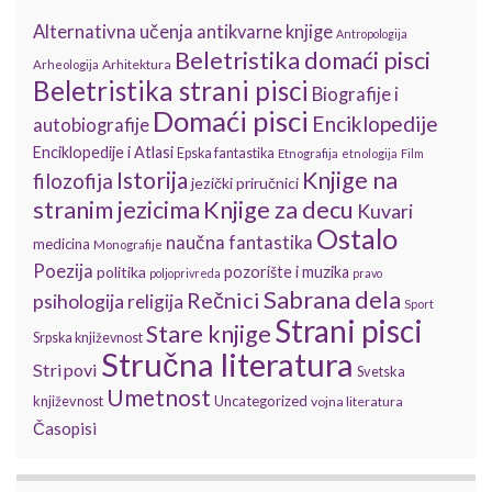
Alternativna učenja
antikvarne knjige
Antropologija
Beletristika domaći pisci
Arhitektura
Arheologija
Beletristika strani pisci
Biografije i
Domaći pisci
Enciklopedije
autobiografije
Enciklopedije i Atlasi
Epska fantastika
Etnografija
etnologija
Film
Istorija
Knjige na
filozofija
jezički priručnici
stranim jezicima
Knjige za decu
Kuvari
Ostalo
naučna fantastika
medicina
Monografije
Poezija
politika
pozorište i muzika
poljoprivreda
pravo
Sabrana dela
Rečnici
psihologija
religija
Sport
Strani pisci
Stare knjige
Srpska književnost
Stručna literatura
Stripovi
Svetska
Umetnost
književnost
Uncategorized
vojna literatura
Časopisi