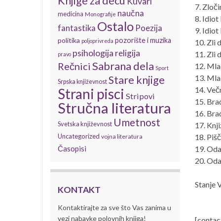
Knjige za decu
Kuvari
7. Zloči
naučna
medicina
Monografije
8. Idiot 
Ostalo
fantastika
Poezija
9. Idiot 
politika
pozorište i muzika
poljoprivreda
10. Zli d
psihologija
religija
11. Zli d
pravo
Sabrana dela
Rečnici
12. Mlad
Sport
13. Mlad
Stare knjige
Srpska književnost
14. Več
Strani pisci
Stripovi
15. Bra
Stručna literatura
16. Bra
Umetnost
Svetska književnost
17. Knji
Uncategorized
18. Pišč
vojna literatura
Časopisi
19. Oda
20. Oda
Stanje 
KONTAKT
Kontaktirajte za sve što Vas zanima u
vezi nabavke polovnih knjiga!
[contac