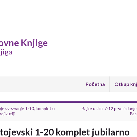
ovne Knjige
jiga
Početna
Otkup knj
je sveznanje 1-10, komplet u
Bajke u slici 7-12 prvo izdanje
oj kutiji
Pas
tojevski 1-20 komplet jubilarno