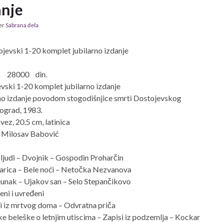
anje
er
Sabrana dela
28000 din.
vski 1-20 komplet jubilarno izdanje
no izdanje povodom stogodišnjice smrti Dostojevskog
ograd, 1983.
vez, 20.5 cm, latinica
 Milosav Babović
i ljudi – Dvojnik – Gospodin Proharčin
arica – Bele noći – Netočka Nezvanova
 junak – Ujakov san – Selo Stepančikovo
eni i uvređeni
si iz mrtvog doma – Odvratna priča
ke beleške o letnjim utiscima – Zapisi iz podzemlja – Kockar