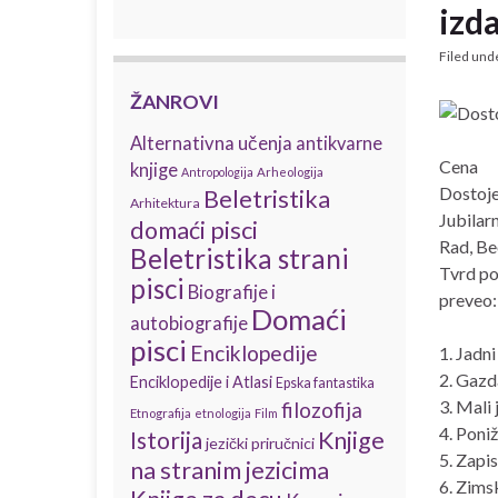
izd
Filed und
ŽANROVI
Alternativna učenja
antikvarne
Cena
knjige
Antropologija
Arheologija
Dostoje
Beletristika
Arhitektura
Jubilar
domaći pisci
Rad, Be
Beletristika strani
Tvrd po
pisci
Biografije i
preveo:
Domaći
autobiografije
pisci
Enciklopedije
1. Jadn
2. Gazd
Enciklopedije i Atlasi
Epska fantastika
3. Mali
filozofija
Etnografija
etnologija
Film
4. Poniž
Istorija
Knjige
jezički priručnici
5. Zapi
na stranim jezicima
6. Zims