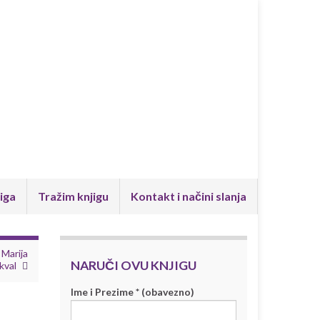
iga
Tražim knjigu
Kontakt i načini slanja
 Marija
NARUČI OVU KNJIGU
kval
Ime i Prezime * (obavezno)