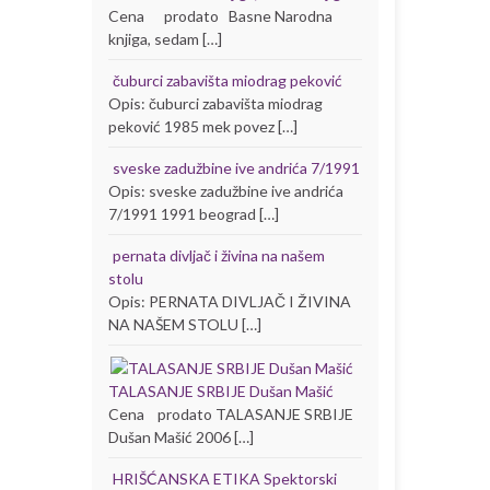
Cena prodato Basne Narodna
knjiga, sedam […]
čuburci zabavišta miodrag peković
Opis: čuburci zabavišta miodrag
peković 1985 mek povez […]
sveske zadužbine ive andrića 7/1991
Opis: sveske zadužbine ive andrića
7/1991 1991 beograd […]
pernata divljač i živina na našem
stolu
Opis: PERNATA DIVLJAČ I ŽIVINA
NA NAŠEM STOLU […]
TALASANJE SRBIJE Dušan Mašić
Cena prodato TALASANJE SRBIJE
Dušan Mašić 2006 […]
HRIŠĆANSKA ETIKA Spektorski